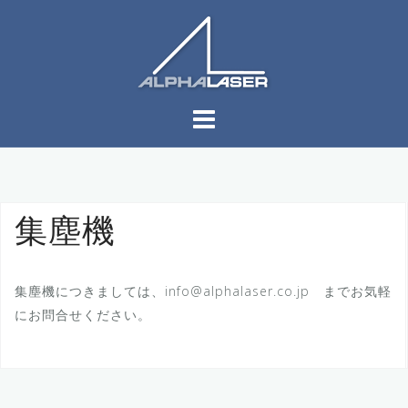
コ
ン
テ
ン
ツ
へ
ス
キ
ッ
プ
集塵機
集塵機につきましては、info@alphalaser.co.jp までお気軽
にお問合せください。