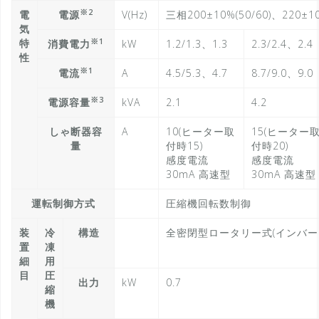
※2
電
電源
V(Hz)
三相200±10%(50/60)、220±10
気
※1
特
消費電力
kW
1.2/1.3、1.3
2.3/2.4、2.4
性
※1
電流
A
4.5/5.3、4.7
8.7/9.0、9.0
※3
電源容量
kVA
2.1
4.2
しゃ断器容
A
10(ヒーター取
15(ヒーター
量
付時15)
付時20)
感度電流
感度電流
30mA 高速型
30mA 高速型
運転制御方式
圧縮機回転数制御
装
冷
構造
全密閉型ロータリー式(インバー
置
凍
細
用
目
圧
出力
kW
0.7
縮
機