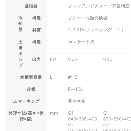
凝縮器
フィンアンドチューブ型強制空
冷
構造
プレート式熱交換器
却
器
材質
SUS316(ブレージング：Cu)
圧
構造
カスケード式
送
ポ
ン
出力
kW
0.25
0.40
プ
水槽実容量
L
約15
冷媒
R-410A
CEマーキング
受注生産
外形寸法(高さ×奥
mm
G1：
G1：
行×幅)
840×688×400
879×850×40
G2：
G2：
927×688×400
966×850×40