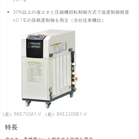
30%以上の省エネと圧縮機回転制御方式で温度制御精度
±0.1℃の高精度制御を両立（当社従来機比）
（左）RKE750A1-V （右）RKE2200B1-V
特長