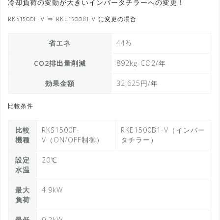
冷却負荷の変動が大きいインバータチラーへの変更！
RKS1500F-V ⇒ RKE1500B1-V に変更の場合
省エネ
44%
CO2排出量削減
892kg-CO2/年
効果金額
32,625円/年
比較条件
比較
RKS1500F-
RKE1500B1-V（インバー
機種
V（ON/OFF制御）
タチラー）
設定
20℃
水温
最大
4.9kW
負荷
最低
0.2kW