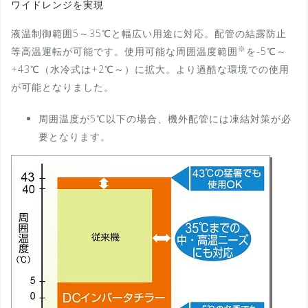
ワイドレンジを実現
液温制御範囲5～35℃と幅広い用途に対応。配管の結露防止
※
等高温運転が可能です。使用可能な周囲温度範囲
を-5℃～
+43℃（水冷式は+2℃～）に拡大。より過酷な環境での使用
が可能となりました。
周囲温度が5℃以下の場合、機外配管には凍結対策が必
要となります。