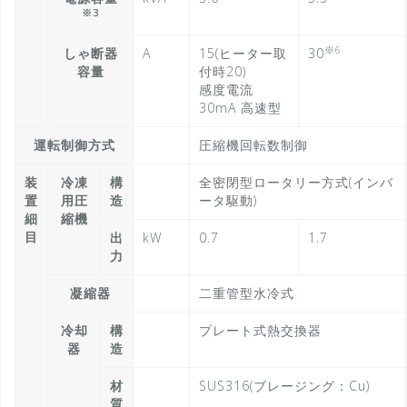
※3
※6
しゃ断器
A
15(ヒーター取
30
容量
付時20)
感度電流
30mA 高速型
運転制御方式
圧縮機回転数制御
装
冷凍
構
全密閉型ロータリー方式(インバ
置
用圧
造
ータ駆動)
細
縮機
目
出
kW
0.7
1.7
力
凝縮器
二重管型水冷式
冷却
構
プレート式熱交換器
器
造
材
SUS316(ブレージング：Cu)
質