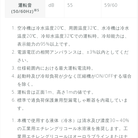
運転音
dB
55
59/60
※5
(50/60Hz)
空冷機は冷水温度20℃、周囲温度32℃、水冷機は冷水
温度20℃、冷却水温度32℃での運転時。冷却能力は、
表示能力の95%以上です。
電源電圧の相間アンバランスは、±3%以内としてくだ
さい。
仕様範囲内における最大運転電流時。
起動時及び冷却負荷が少なく圧縮機がON/OFFする場合
を除く。
運転音は正面1m、高さ1mの値です。
標準で過負荷保護兼用型漏電しゃ断器を内蔵していま
す。
本機で使用する液体（冷水）は清水及び濃度30～40%
の工業用エチレングリコール水溶液を推奨します。工
業用エチレングリコールはオーロラブラインまたはナ