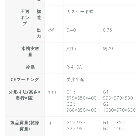
圧送
構
カスケード式
ポン
造
プ
出
kW
0.40
0.75
力
水槽実容
L
約15
約20
量
冷媒
R-410A
CEマーキング
受注生産
外形寸法(高さ×
mm
G1：
G1：
奥行×幅)
879×850×400
993×970×530
G2：
G2：
966×850×400
1080×970×530
製品質量(乾燥
kg
G1：95・
G1：135・
質量)
G2：98
G2：140