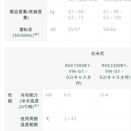
製品質量(乾燥質
kg
G1：68・
G1：96・
量)
G2：73
G2：100
運転音
dB
55/57
56/60
※5
(50/60Hz)
水冷式
RKE1500B1-
RKE2200B1-
VW-G1・
VW-G1・
G2(キャスタ
G2(キャスタ付)
付)
性
冷却能力
kW
6.0
10.4
能
(冷水温度
※1
20℃時)
使用周囲
℃
2～43
温度範囲