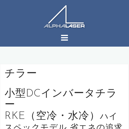
コ
ン
テ
ン
ツ
へ
ス
キ
ッ
プ
チラー
小型DCインバータチラ
ー
RKE（空冷・水冷）
ハイ
スペックモデル 省エネの追求