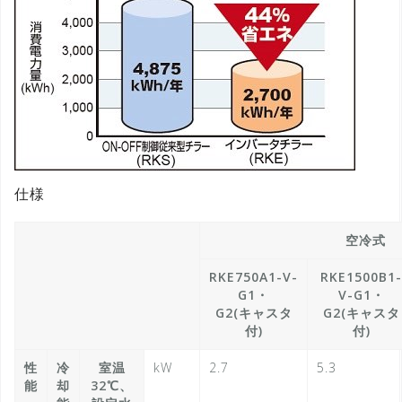
仕様
空冷式
RKE750A1-V-
RKE1500B1-
G1・
V-G1・
G2(キャスタ
G2(キャスタ
付)
付)
性
冷
室温
kW
2.7
5.3
能
却
32℃、