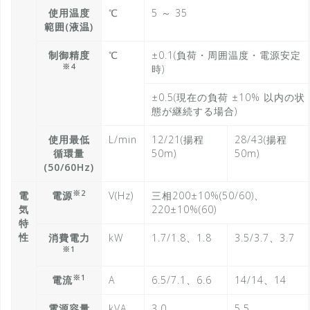
使用温度
℃
5 ～ 35
範囲(液温)
制御精度
℃
±0.1(負荷・周囲温度・電源安定
※4
時)
±0.5(現在の負荷 ±10% 以内の状
態が継続する場合)
使用最低
L/min
12/21(揚程
28/43(揚程
循環量
50m)
50m)
(50/60Hz)
※2
電
電源
V(Hz)
三相200±10%(50/60)、
気
220±10%(60)
特
性
消費電力
kW
1.7/1.8、1.8
3.5/3.7、3.7
※1
※1
電流
A
6.5/7.1、6.6
14/14、14
電源容量
kVA
3.0
5.5