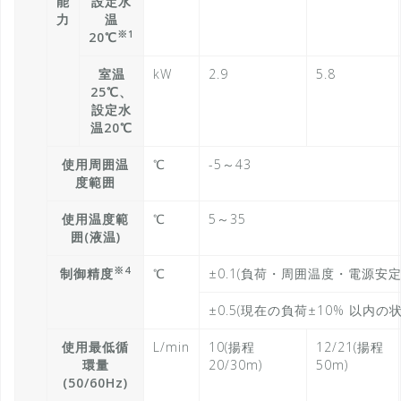
能
設定水
力
温
※1
20℃
室温
kW
2.9
5.8
25℃、
設定水
温20℃
使用周囲温
℃
-5～43
度範囲
使用温度範
℃
5～35
囲(液温)
※4
制御精度
℃
±0.1(負荷・周囲温度・電源安定
±0.5(現在の負荷±10% 以内
使用最低循
L/min
10(揚程
12/21(揚程
環量
20/30m)
50m)
(50/60Hz)