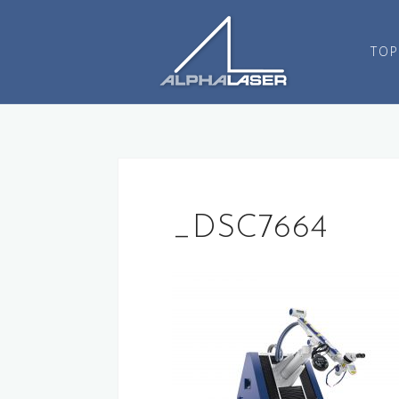
コ
ン
TOP
テ
ン
ツ
へ
ス
キ
ッ
プ
_DSC7664