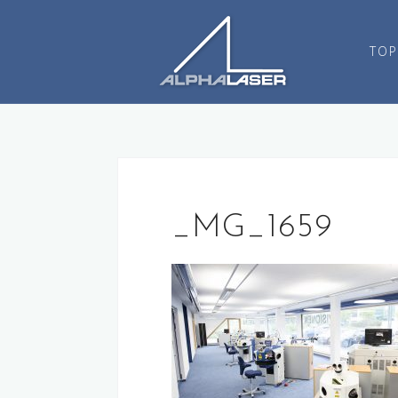
コ
ン
TOP
テ
ン
ツ
へ
ス
キ
ッ
プ
_MG_1659