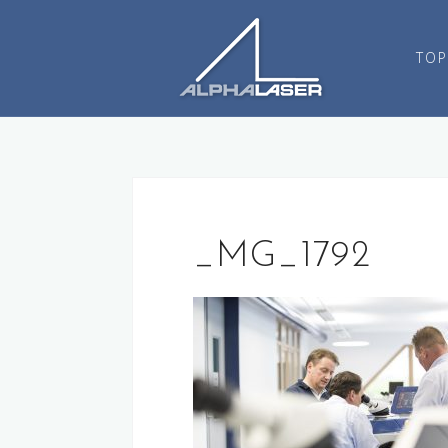
コ
ン
TOP
テ
ン
ツ
へ
ス
キ
ッ
プ
_MG_1792