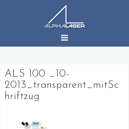
コ
ン
テ
ン
ツ
へ
ス
キ
ッ
プ
ALS 100 _10-
2013_transparent_mitSc
hriftzug