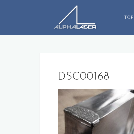
コ
ン
TOP
テ
ン
ツ
へ
ス
キ
ッ
プ
DSC00168