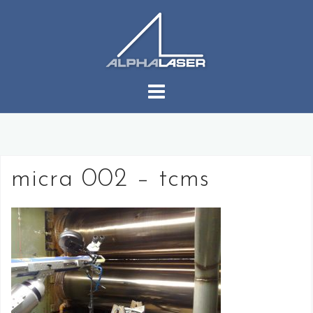
コ
ン
テ
ン
ツ
へ
ス
キ
ッ
プ
micra 002 – tcms