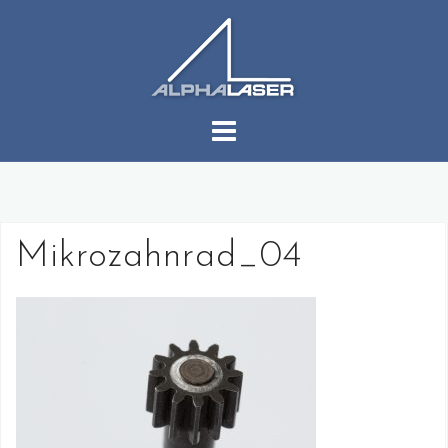
コ
ン
テ
ン
ツ
へ
ス
キ
ッ
プ
Mikrozahnrad_04