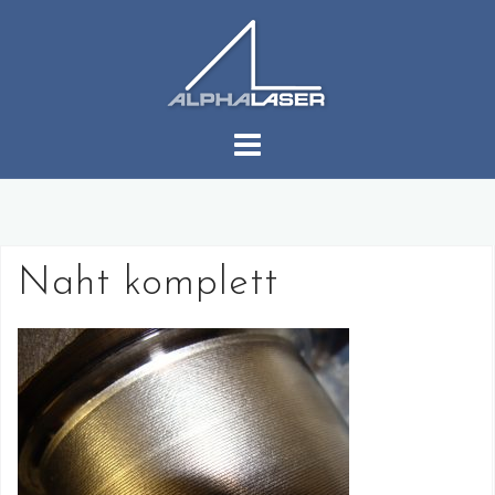
コ
ン
テ
ン
ツ
へ
ス
キ
ッ
プ
Naht komplett