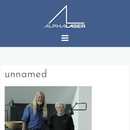
コ
ン
テ
ン
ツ
へ
ス
キ
ッ
プ
unnamed