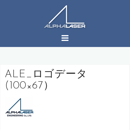
コ
ン
テ
ン
ツ
へ
ス
キ
ッ
プ
ALE_ロゴデータ
(100×67）