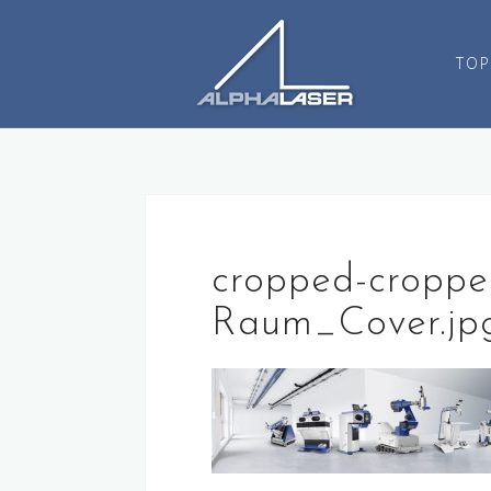
コ
ン
TOP
テ
ン
ツ
へ
ス
キ
ッ
プ
cropped-croppe
Raum_Cover.jp