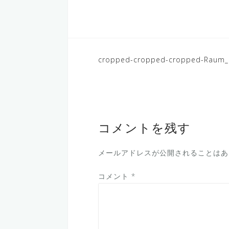
投
cropped-cropped-cropped-Raum_C
稿
ナ
ビ
ゲ
コメントを残す
ー
メールアドレスが公開されることはあ
シ
ョ
コメント
*
ン