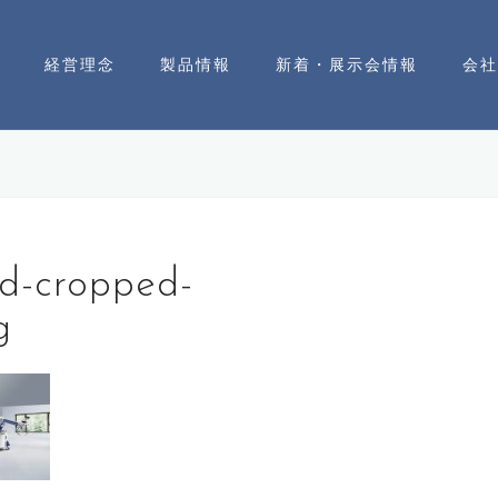
経営理念
製品情報
新着・展示会情報
会社
d-cropped-
g