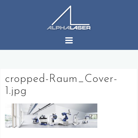
コ
ン
テ
ン
ツ
へ
ス
キ
ッ
プ
cropped-Raum_Cover-
1.jpg