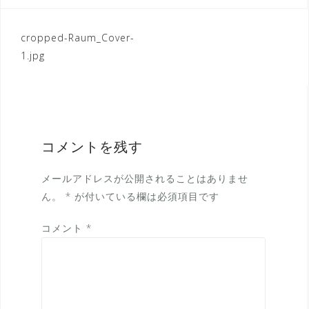
投
cropped-Raum_Cover-
1.jpg
稿
ナ
ビ
ゲ
コメントを残す
ー
シ
メールアドレスが公開されることはありませ
ョ
ん。
*
が付いている欄は必須項目です
ン
コメント
*