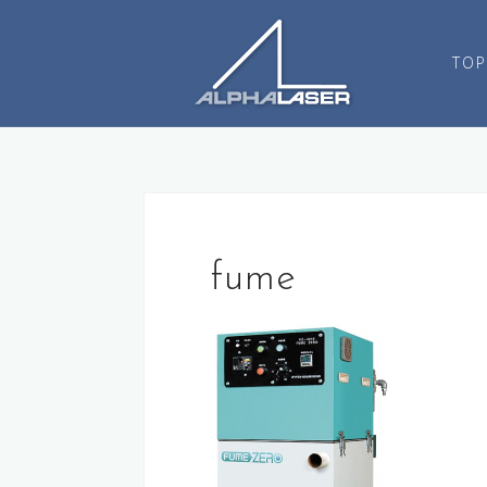
コ
ン
TOP
テ
ン
ツ
へ
ス
キ
ッ
プ
fume