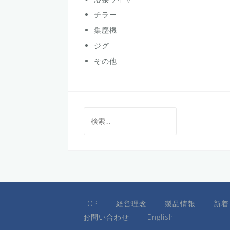
チラー
集塵機
ジグ
その他
検
索:
TOP
経営理念
製品情報
新着
お問い合わせ
English