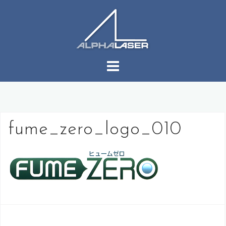
コ
ン
テ
ン
ツ
へ
ス
キ
ッ
プ
fume_zero_logo_010