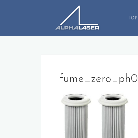
コ
ン
TOP
テ
ン
ツ
へ
ス
キ
ッ
プ
fume_zero_ph