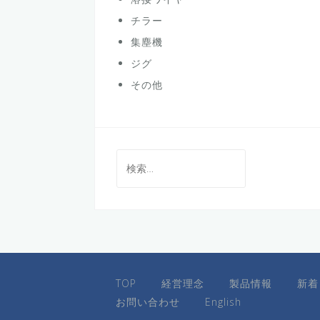
チラー
集塵機
ジグ
その他
検
索:
TOP
経営理念
製品情報
新着
お問い合わせ
English