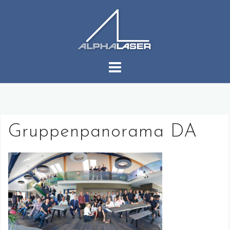
コ
ン
テ
ン
ツ
へ
ス
キ
ッ
プ
Gruppenpanorama DA